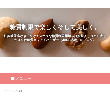
糖質制限で楽しくそして美しく。
妊娠糖尿病がきっかけでズボラな糖質制限開始→妊娠前より８キロ痩せ
た４０代糖質オフアドバイザー（JADP認定）のブログ。
メニュー
2022
-
12
-
30