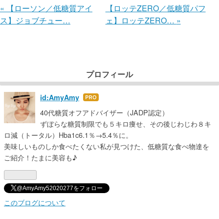
«
【ローソン／低糖質アイ
【ロッテZERO／低糖質パフ
ス】ジョブチュー…
ェ】ロッテZERO…
»
プロフィール
id:AmyAmy
はて
なブ
40代糖質オフアドバイザー（JADP認定）
ログ
ずぼらな糖質制限でも５キロ痩せ、その後じわじわ８キ
Pro
ロ減（トータル）Hba1c6.1％→5.4％に。
美味しいものしか食べたくない私が見つけた、低糖質な食べ物達を
ご紹介！たまに美容も♪
@AmyAmy52020277をフォロー
このブログについて