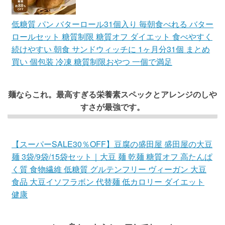
低糖質 パン バターロール31個入り 毎朝食べれる バター
ロールセット 糖質制限 糖質オフ ダイエット 食べやすく
続けやすい 朝食 サンドウィッチに 1ヶ月分31個 まとめ
買い 個包装 冷凍 糖質制限おやつ 一個で満足
麺ならこれ。最高すぎる栄養素スペックとアレンジのしや
すさが最強です。
【スーパーSALE30％OFF】豆腐の盛田屋 盛田屋の大豆
麺 3袋/9袋/15袋セット｜大豆 麺 乾麺 糖質オフ 高たんぱ
く質 食物繊維 低糖質 グルテンフリー ヴィーガン 大豆
食品 大豆イソフラボン 代替麺 低カロリー ダイエット
健康